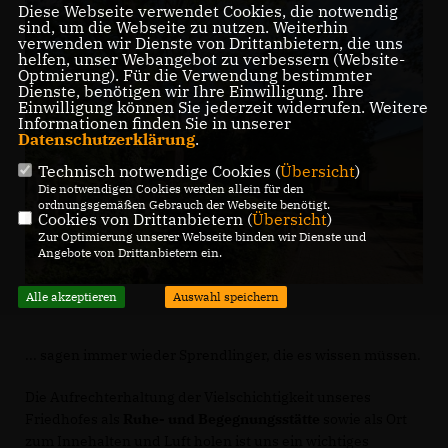
Diese Webseite verwendet Cookies, die notwendig
sind, um die Webseite zu nutzen. Weiterhin
verwenden wir Dienste von Drittanbietern, die uns
helfen, unser Webangebot zu verbessern (Website-
Optmierung). Für die Verwendung bestimmter
Dienste, benötigen wir Ihre Einwilligung. Ihre
Einwilligung können Sie jederzeit widerrufen. Weitere
Informationen finden Sie in unserer
Datenschutzerklärung
.
Technisch notwendige Cookies (
Übersicht
)
Die notwendigen Cookies werden allein für den
ordnungsgemäßen Gebrauch der Webseite benötigt.
Cookies von Drittanbietern (
Übersicht
)
Zur Optimierung unserer Webseite binden wir Dienste und
Angebote von Drittanbietern ein.
Alle akzeptieren
Auswahl speichern
... sagen immer wieder Sprendlinger, die es wissen müssen.
Die Aufrechterhaltung der Vielschichtigkeit unseres
Friedhofes als
Ruhe- und Begegnungsstätte
sowie als Ort
zum Innehalten und Luft holen ist uns ein wichtiges