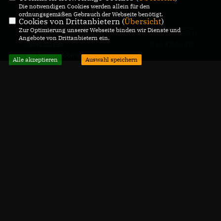
Die notwendigen Cookies werden allein für den
CDU Deutschlands
ordnungsgemäßen Gebrauch der Webseite benötigt.
Cookies von Drittanbietern (
Übersicht
)
Zur Optimierung unserer Webseite binden wir Dienste und
@2026 CDU Ortsverband
Realisation: Sharkness Media
Angebote von Drittanbietern ein.
Sprendlingen
GmbH & Co. KG
Alle Rechte vorbehalten.
Alle akzeptieren
Auswahl speichern