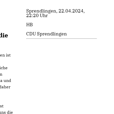
Sprendlingen, 22.04.2024,
22:20 Uhr
HB
CDU Sprendlingen
die
en ist
iche
em
da und
 daher
st
uns die