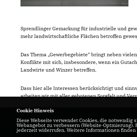
Sprendlinger Gemarkung für industrielle und ge
mehr landwirtschaftliche Flächen betroffen gewe
Das Thema „Gewerbegebiete“ bringt neben vielen 
Konflikte mit sich, insbesondere, wenn ein Guta
Landwirte und Winzer betreffen.
Dass hier alle Interessen berücksichtigt und sinn
arbeiten wir mit aller gebotenen Sorgfalt und Ver
Cookie Hinweis
Diese Webseite verwendet Cookies, die notwendig si
Webangebot zu verbessern (Website-Optmierung). Fü
IMPRESSUM
DATENSCHUTZ
jederzeit widerrufen. Weitere Informationen finden
KONTAKT