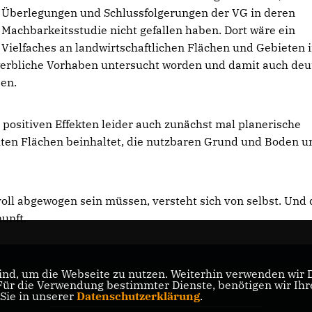
Überlegungen und Schlussfolgerungen der VG in deren
Machbarkeitsstudie nicht gefallen haben. Dort wäre ein
Vielfaches an landwirtschaftlichen Flächen und Gebieten i
werbliche Vorhaben untersucht worden und damit auch deu
sen.
positiven Effekten leider auch zunächst mal planerische
chten Flächen beinhaltet, die nutzbaren Grund und Boden u
voll abgewogen sein müssen, versteht sich von selbst. Und
nunft.
nd, um die Webseite zu nutzen. Weiterhin verwenden wir Di
r die Verwendung bestimmter Dienste, benötigen wir Ihre 
CDU Rheinland-Pfalz
 Sie in unserer
Datenschutzerklärung
.