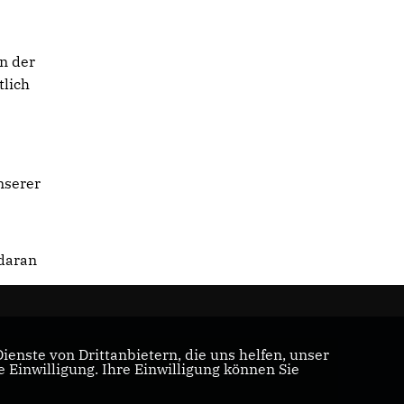
n der
tlich
nserer
 daran
enste von Drittanbietern, die uns helfen, unser
Einwilligung. Ihre Einwilligung können Sie